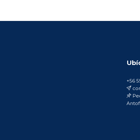
Ubí
+56 5
con
Ped
Antof