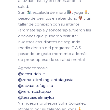
actividad física y el bienestar de la
salud.
Surf
, escalada de muro
, yoga
,
paseo de perritos en abandono
y un
taller de conexión con su interior
(aromaterapia y sonoterapia, fueron las
opciones que pudieron disfrutar
nuestros estudiantes de segundo
medio dentro del programa C.A.S.,
pasando un grato momento además
de preocuparse de su salud mental.
Agradecemos a:
@ecosurfchile
@zona_climbing_antofagasta
@ocvaantofagasta
@veronica.h.apaz
@terapias.almayluz
Y a nuestra profesora Sofía González
Roblero por su talento en Yoga