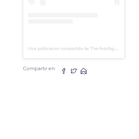
Una publicación compartida de The Antofagasta British School (@antofagastabritishschool)
Compartir en: