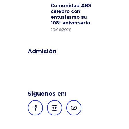
Comunidad ABS
celebró con
entusiasmo su
108° aniversario
23/06/2026
Admisión
Síguenos en: