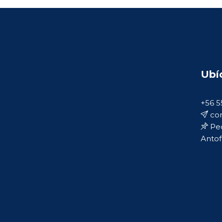
Ubí
+56 5
con
Ped
Antof