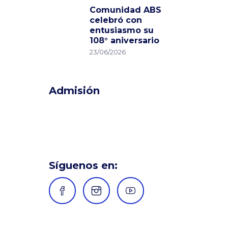
Comunidad ABS
celebró con
entusiasmo su
108° aniversario
23/06/2026
Admisión
Síguenos en: