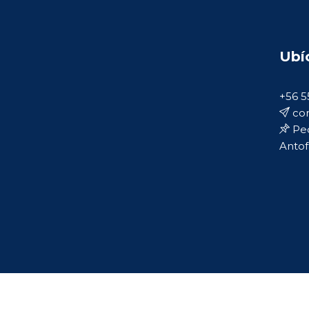
Ubí
+56 5
con
Ped
Antof